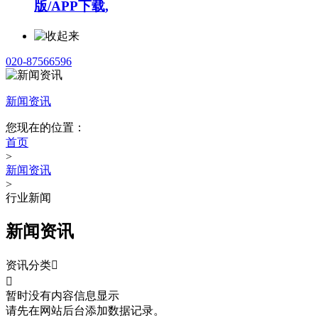
版/APP下载,
020-87566596
新闻资讯
您现在的位置：
首页
>
新闻资讯
>
行业新闻
新闻资讯
资讯分类


暂时没有内容信息显示
请先在网站后台添加数据记录。