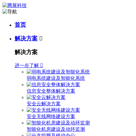
首页
解决方案

解决方案
进一步了解

弱电系统建设及智能化系统
信息安全整体解决方案
安全云解决方案
安全无线网络建设方案
智能化机房建设及动环监测