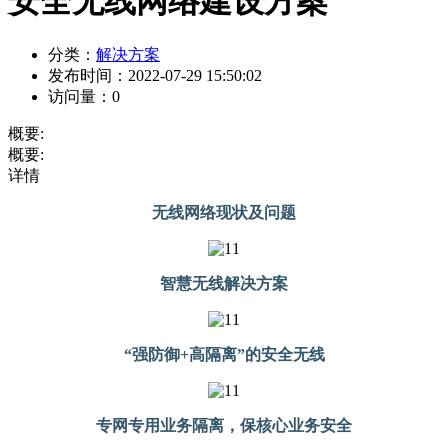
安全无线网络建设方案
分类：
解决方案
发布时间：
2022-07-29 15:50:02
访问量：
0
概要:
概要:
详情
无线网络现状及问题
智慧无线解决方案
“强防御+高隔离”的安全无线
专网专用业务隔离，保核心业务安全