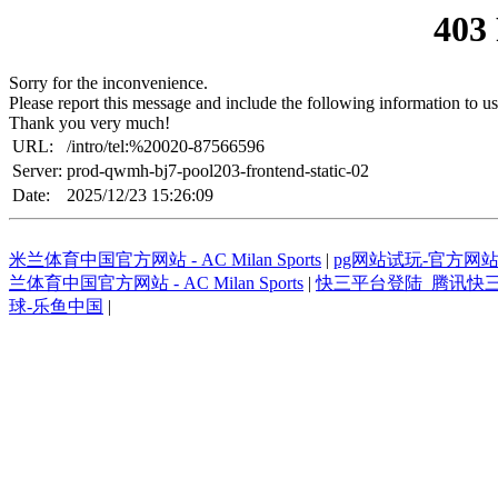
403
Sorry for the inconvenience.
Please report this message and include the following information to us
Thank you very much!
URL:
/intro/tel:%20020-87566596
Server:
prod-qwmh-bj7-pool203-frontend-static-02
Date:
2025/12/23 15:26:09
米兰体育中国官方网站 - AC Milan Sports
|
pg网站试玩-官方网
兰体育中国官方网站 - AC Milan Sports
|
快三平台登陆_腾讯快
球-乐鱼中国
|